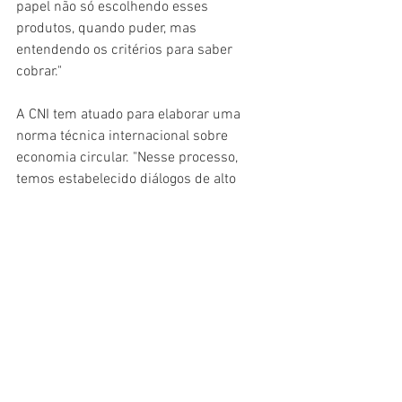
papel não só escolhendo esses 
produtos, quando puder, mas 
entendendo os critérios para saber 
cobrar."
A CNI tem atuado para elaborar uma 
norma técnica internacional sobre 
economia circular. "Nesse processo, 
temos estabelecido diálogos de alto 
nível com representantes do setor 
privado e da academia, que vêm 
trabalhando com as principais 
tendências conceituais e tecnológicas 
sobre o tema", explica Davi. "A indústria 
brasileira quer que práticas como 
recuperação energética de resíduos e 
eliminação de desperdícios nos 
processos produtivos sejam 
considerados na norma internacional."